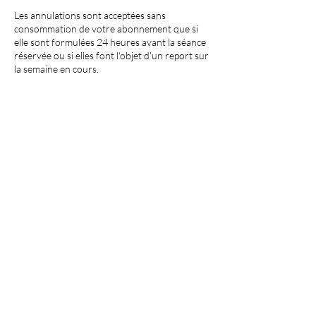
Les annulations sont acceptées sans
consommation de votre abonnement que si
elle sont formulées 24 heures avant la séance
réservée ou si elles font l'objet d'un report sur
la semaine en cours.
Coordonnées
3 Rue de la Dent, 01470 Serrières-de-Briord,
France
07 77 68 39 41
yoga.valleebleue@gmail.com
politique de confidentialité
mentions légales