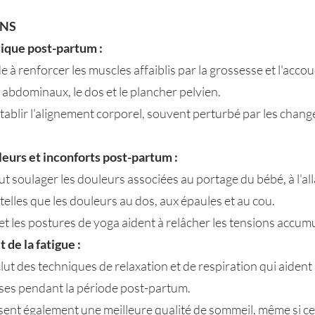
ANS
ique post-partum :
de à renforcer les muscles affaiblis par la grossesse et l'acc
s abdominaux, le dos et le plancher pelvien.
rétablir l'alignement corporel, souvent perturbé par les cha
leurs et inconforts post-partum :
ut soulager les douleurs associées au portage du bébé, à l'al
telles que les douleurs au dos, aux épaules et au cou.
et les postures de yoga aident à relâcher les tensions accum
 de la fatigue :
lut des techniques de relaxation et de respiration qui aident à
nses pendant la période post-partum.
sent également une meilleure qualité de sommeil, même si cel