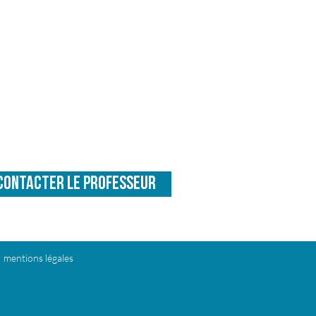
ces
PASS 12 séances
re
Cours devant être
NT
IMPERATIVEMENT
mois
suivis dans les 6 mois
420
€
contacter le professeur
mentions légales