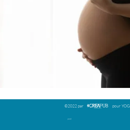
©2022 par pour YOGA Va
post