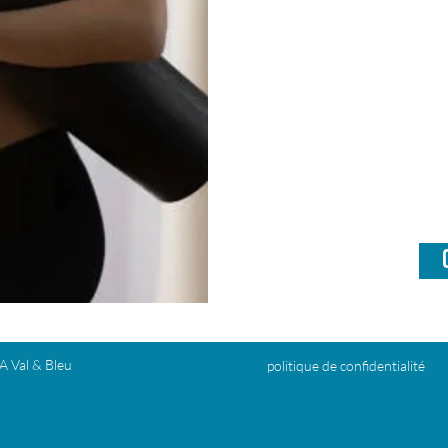
PASS 6 séan
Cours devant êt
IMPERATIVEME
suivis dans les 2 
200
€
l & Bleu
politique de confidentialité