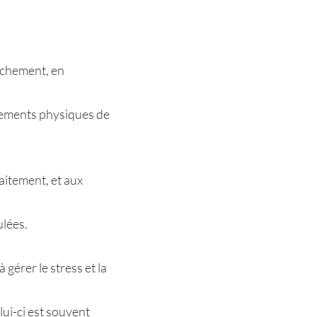
ouchement, en
ngements physiques de
laitement, et aux
ulées.
 gérer le stress et la
ui-ci est souvent